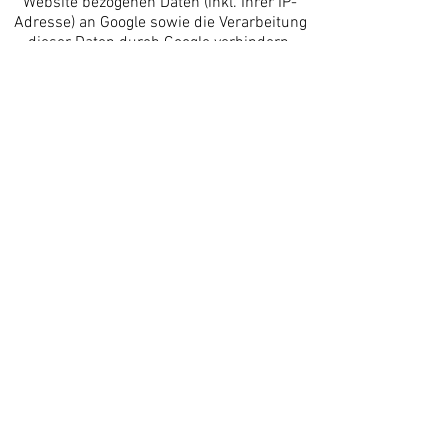
Website bezogenen Daten (inkl. Ihrer IP-
Adresse) an Google sowie die Verarbeitung
dieser Daten durch Google verhindern,
indem sie das unter dem folgenden Link
verfügbare Browser-Plugin herunterladen
und installieren:
http://tools.google.com/dlpage/gaoptout?
hl=de
Durch die Nutzung dieser Webseite
erklären Sie sich mit der Bearbeitung der
über Ihrer Nutzungsdaten erhobenen
Informationen durch Google in der zuvor
beschriebenen Art und Weise und dem
zuvor genanntem Zweck einverstanden.
Alexander Scriabin - Sonata No. 5 op. 53
Pervez Mody
00:00
/
00:00
Ludwig van Beethoven - Sonata d-Minor Op. 31 No. 2 (Tempest)
Pervez Mody