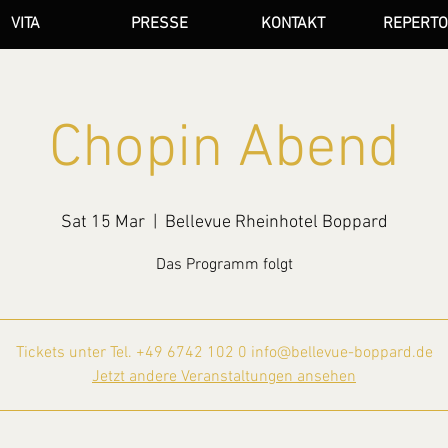
VITA
PRESSE
KONTAKT
REPERTO
Chopin Abend
Sat 15 Mar
  |  
Bellevue Rheinhotel Boppard
Das Programm folgt
Tickets unter Tel. +49 6742 102 0 info@bellevue-boppard.de
Jetzt andere Veranstaltungen ansehen