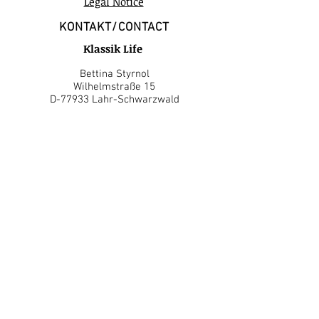
Legal Notice
KONTAKT/CONTACT
Klassik Life
Bettina Styrnol
Wilhelmstraße 15
D-77933 Lahr-Schwarzwald
Tel.:
+49 (0) 7821 9809 34
Mobil: +49 (0) 172 717 1286
E-Mail:
styrnol@klassik-life.de
Kontaktformular