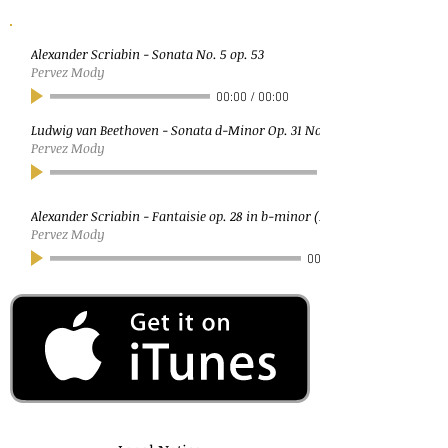
Alexander Scriabin - Sonata No. 5 op. 53
Pervez Mody
00:00
/
00:00
Ludwig van Beethoven - Sonata d-Minor Op. 31 No. 2 (Tempest)
Pervez Mody
Alexander Scriabin - Fantaisie op. 28 in b-minor (Moderato)
Pervez Mody
00:00