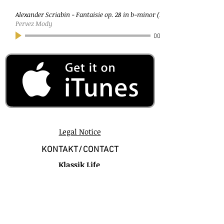
Alexander Scriabin - Fantaisie op. 28 in b-minor (Moderato)
Pervez Mody
00:00
Legal Notice
KONTAKT/CONTACT
Klassik Life
Bettina Styrnol
Wilhelmstraße 15
D-77933 Lahr-Schwarzwald