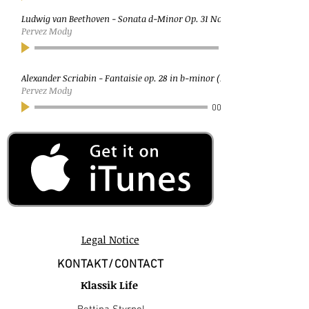
Ludwig van Beethoven - Sonata d-Minor Op. 31 No. 2 (Tempest)
Pervez Mody
Alexander Scriabin - Fantaisie op. 28 in b-minor (Moderato)
Pervez Mody
00:00
Legal Notice
KONTAKT/CONTACT
Klassik Life