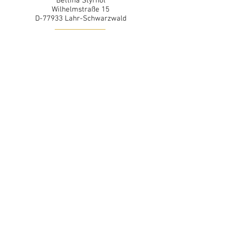
Bettina Styrnol
Wilhelmstraße 15
D-77933 Lahr-Schwarzwald
Tel.:
+49 (0) 7821 9809 34
Mobil: +49 (0) 172 717 1286
E-Mail:
styrnol@klassik-life.de
Kontaktformular