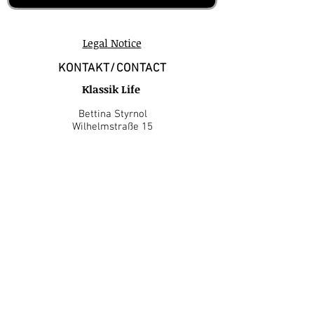
Legal Notice
KONTAKT/CONTACT
Klassik Life
Bettina Styrnol
Wilhelmstraße 15
D-77933 Lahr-Schwarzwald
Tel.:
+49 (0) 7821 9809 34
Mobil: +49 (0) 172 717 1286
E-Mail:
styrnol@klassik-life.de
Kontaktformular