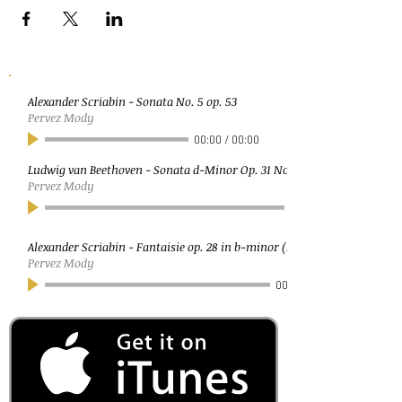
Alexander Scriabin - Sonata No. 5 op. 53
Pervez Mody
00:00
/
00:00
Ludwig van Beethoven - Sonata d-Minor Op. 31 No. 2 (Tempest)
Pervez Mody
Alexander Scriabin - Fantaisie op. 28 in b-minor (Moderato)
Pervez Mody
00:00