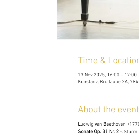
Time & Locatio
13 Nov 2025, 16:00 – 17:00
Konstanz, Brotlaube 2A, 78
About the event
L
udwig 
v
an 
B
eethoven  (1770 – 1827
Sonate Op. 31 Nr. 2 
« Sturm »