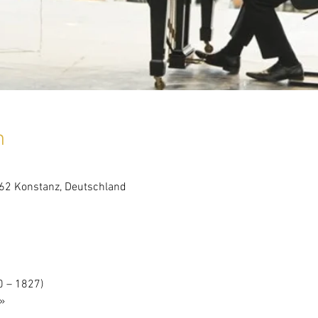
n
462 Konstanz, Deutschland
)                                                                                        
    