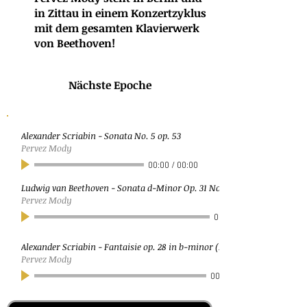
in Zittau in einem Konzertzyklus
mit dem gesamten Klavierwerk
von Beethoven!
Nächste Epoche
Alexander Scriabin - Sonata No. 5 op. 53
Pervez Mody
00:00
/
00:00
Ludwig van Beethoven - Sonata d-Minor Op. 31 No. 2 (Sturm)
Pervez Mody
00:00
Alexander Scriabin - Fantaisie op. 28 in b-minor (Moderato)
Pervez Mody
00:00