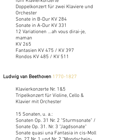
fünf Klavierkonzerte
Doppelkonzert für zwei Klaviere und
Orchester
Sonate in B-Dur KV 284
Sonate in A-Dur KV 331
12 Variationen ...ah vous dirai-je,
maman
KV 265
Fantasien KV 475 / KV 397
Rondos KV 485 / KV 511
Ludwig van Beethoven
1770-1827
Klavierkonzerte Nr. 1&5
Tripelkonzert für Violine, Cello &
Klavier mit Orchester
15 Sonaten, u. a.:
Sonaten Op. 31 Nr. 2 "Sturmsonate" /
Sonate Op. 31. Nr. 3 "Jagdsonate"
Sonate quasi una Fantasia in cis-Moll
Op. 27 Nr. 1 und Nr. 2 "Mondschein-