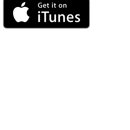
Impressum
KONTAKT/CONTACT
Klassik Life
Bettina Styrnol
Wilhelmstraße 15
D-77933 Lahr-Schwarzwald
Tel.:
+49 (0) 7821 9809 34
Mobil: +49 (0) 172 717 1286
E-Mail:
styrnol@klassik-life.de
Kontaktformular