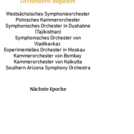
Orchestern begleitet
Westsächsisches Symphonieorchester
Polnisches Kammerorchester
Symphonisches Orchester in Dushabne
(Tajikisthan)
Symphonisches Orchester von
Vladikavkaz
Experimentelles Orchester in Moskau
Kammerorchester von Bombay
Kammerorchester von Kalkutta
Southern Arizona Symphony Orchestra
Nächste Epoche
Alexander Scriabin - Sonata No. 5 op. 53
Pervez Mody
00:00
/
00:00
Ludwig van Beethoven - Sonata d-Minor Op. 31 No. 2 (Sturm)