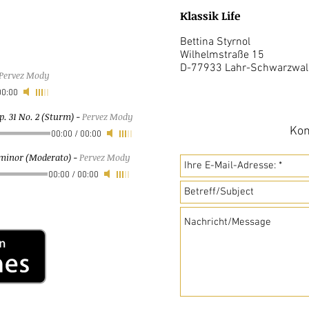
Klassik Life
Bettina Styrnol
Wilhelmstraße 15
D-77933 Lahr-Schwarzwal
Pervez Mody
00:00
. 31 No. 2 (Sturm)
-
Pervez Mody
Kon
00:00
/
00:00
b-minor (Moderato)
-
Pervez Mody
00:00
/
00:00