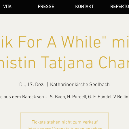
VITA
PRESSE
KONTAKT
REPERTO
ik For A While" mi
istin Tatjana Cha
Di., 17. Dez.
  |  
Katharinenkirche Seelbach
 aus dem Barock von J. S. Bach, H. Purcell, G. F. Händel, V Bellini
Tickets stehen nicht zum Verkauf