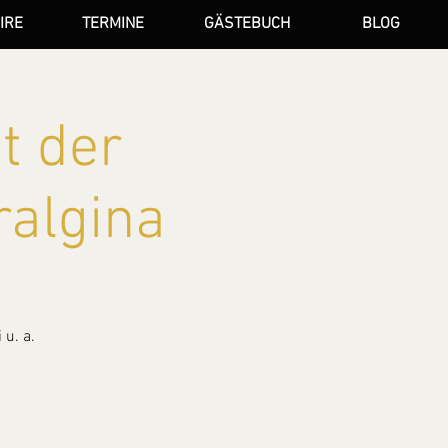
IRE
TERMINE
GÄSTEBUCH
BLOG
t der
ralgina
 u. a.