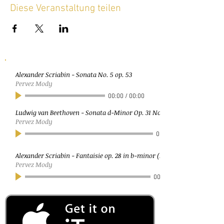
Diese Veranstaltung teilen
Alexander Scriabin - Sonata No. 5 op. 53
Pervez Mody
00:00
/
00:00
Ludwig van Beethoven - Sonata d-Minor Op. 31 No. 2 (Sturm)
Pervez Mody
00:00
Alexander Scriabin - Fantaisie op. 28 in b-minor (Moderato)
Pervez Mody
00:00