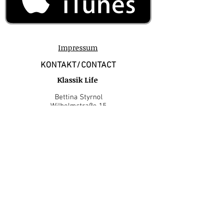
Impressum
KONTAKT/CONTACT
Klassik Life
Bettina Styrnol
Wilhelmstraße 15
D-77933 Lahr-Schwarzwald
Tel.:
+49 (0) 7821 9809 34
Mobil: +49 (0) 172 717 1286
E-Mail:
styrnol@klassik-life.de
Kontaktformular