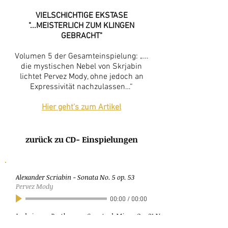
VIELSCHICHTIGE EKSTASE
"...MEISTERLICH ZUM KLINGEN
GEBRACHT"
Volumen 5 der Gesamteinspielung: „…
die mystischen Nebel von Skrjabin
lichtet Pervez Mody, ohne jedoch an
Expressivität nachzulassen…“
Hier geht's zum Artikel
zurück zu CD- Einspielungen
Alexander Scriabin - Sonata No. 5 op. 53
Pervez Mody
00:00
/
00:00
Ludwig van Beethoven - Sonata d-Minor Op. 31 No. 2 (Sturm)
Pervez Mody