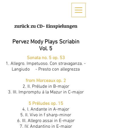
zurück zu CD- Einspielungen
Pervez Mody Plays Scriabin
Vol. 5
Sonata no. 5 op. 53
1. Allegro. Impetuoso. Con stravaganza. -
Langiudo - Presto con allegrezza
from Morceaux op. 2
2. II. Prélude in B-major
3. III. Impromptu á la Mazur in C-major
5 Préludes op. 15
4. I. Andante in A-major
5. II. Vivo in f sharp-minor
6. III. Allegro assai in E-major
7. IV. Andantino in E-major